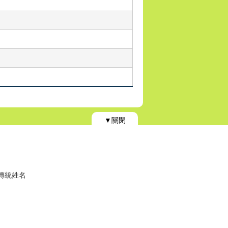
▼關閉
)傳統姓名