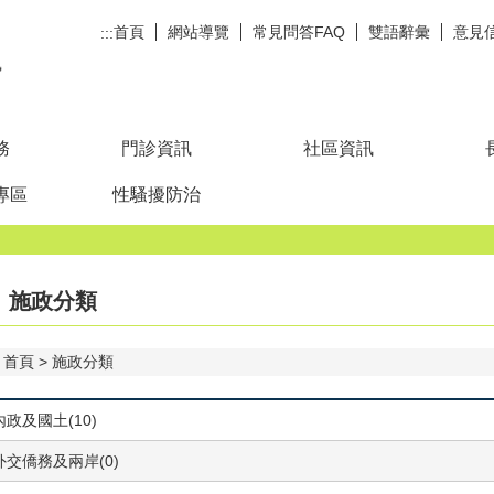
首頁
網站導覽
常見問答FAQ
雙語辭彙
意見
:::
務
門診資訊
社區資訊
專區
性騷擾防治
施政分類
首頁
施政分類
內政及國土(10)
外交僑務及兩岸(0)