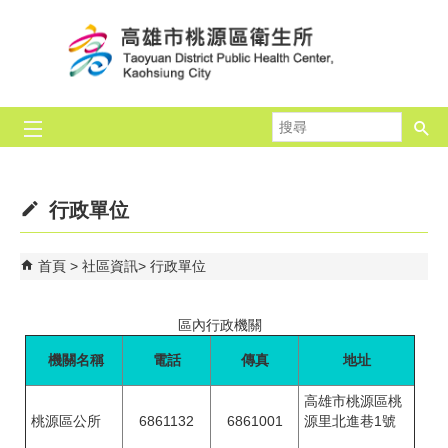
跳到主要內容區塊
搜
尋
行政單位
首頁
社區資訊
行政單位
區內行政機關
機關名稱
電話
傳真
地址
高雄市桃源區桃
桃源區公所
6861132
6861001
源里北進巷1號