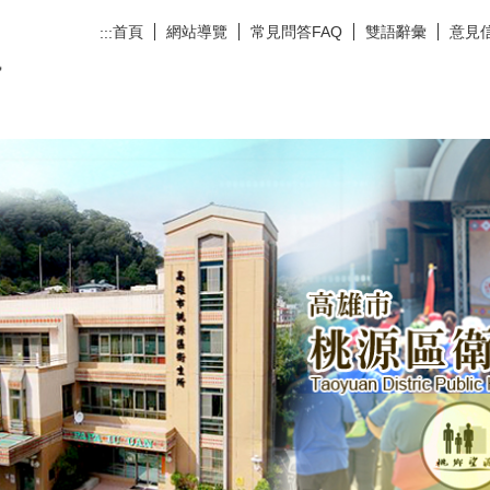
首頁
網站導覽
常見問答FAQ
雙語辭彙
意見
:::