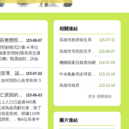
相關連結
高雄市政府衛生局
高雄市桃源區衛生所社區整體照顧....
115-07-11
115-08-07
照顧模式計畫-A 單位
高雄市市民防災手冊(電子書)
115-05-07
個案管理師)暨長照交通
（司機）甄選細則，詳如
機關檔案目錄查詢網
114-07-03
導、認....
115-07-22
中央氣象局全球資訊網
113-12-18
.如何預防心血管疾病 3.
高雄市政府
113-12-18
跌倒是長者事故傷害死亡原因的第....
115-06-03
更多 相關連結
以上人口已超過460萬
式成為超高齡社會，除了
就是跌倒。根據110年
問調查」，每6位長者中
圖片連結