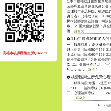
1.本年度補助計畫對象為居
及那瑪夏區具原住民身分者 
居住於本市茂林區、桃源區
身分者 (一)補助項目： 1.
機構醫師診療並評估，轉診
療。 2. 重大傷病就醫：具
證....
詳全文
115年度高雄市老人健康檢
一、服務對象： 老人健檢年
以上長者（民國50年12月3
高雄市桃源區衛生所QRcord
上原住民（民國60年12月3
健檢年齡資格:40-64歲每3年
次 二、健康檢查項目： (一
項目： &nb....
詳全文
一、服務時段:每週一-週五 09:00
17:00 二、諮詢專線:(07)6
三、心理諮商專線 ˙24小
....
詳全文
RSS 