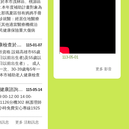
住於本市茂林區、桃源區
2.本年度補助計畫對象為
及那瑪夏區領有媽媽手冊
 轉診就醫：經居住地醫療
至其他適當醫療機構治
全民健康保險重大傷病
查於....
115-01-07
齡資格:設籍高雄市65歲
113-05-01
1日以前出生者)及55歲以
1日以前出生者）。 成人
一次、30-39歲每5年一
更多 影音
)本市補助老人健康檢查
桃源區衛生所免費心理健康諮詢時....
115-05-14
-12:00 14:00-
861126分機302 林護理師
時免費安心專線1925
活動訊息
更多 活動訊息