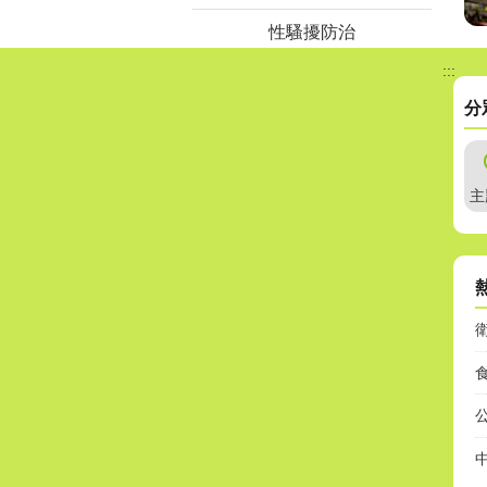
性騷擾防治
:::
分
主