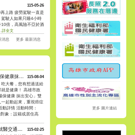
115-05-26
神再上路 疲勞駕駛一直是
，駕駛人如果只睡4小時
10倍，高風險不亞於酒
.
詳全文
最新消息
更多 最新消息
高雄市政府衛生局「腸保健康抹出....
115-08-04
、吃大餐，您有想過送給
就是健康！ 高雄市政
腸保健康 抹出安心」雙
人一起動起來，重視癌症
活動詳情 活動時間：
更多 圖片連結
活動對象：設籍或居住高
交通....
115-02-25