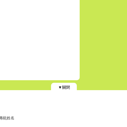
▼關閉
)傳統姓名