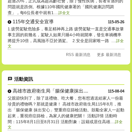
超過20%，正式成為超高齡社會，除了慢性疾病，長者常遇到的
問題就是跌倒。根據110年國民健康署的「國民健康訪問調
查」，每6位長者中就有1....
詳全文
115年交通安全宣導
115-05-26
1.疲勞駕駛危險多，養足精神再上路 疲勞駕駛一直是交通事故肇
事主因的前幾名，駕駛人如果只睡4小時就開車，發生車禍機率
將提升10倍，高風險不亞於酒駕。 2.安全是回家唯一路 ....
詳全
文
RSS 最新消息
更多 最新消息
活動資訊
高雄市政府衛生局「腸保健康抹出....
115-08-04
父親節快到了，除了送禮物、吃大餐，您有想過送給家人一份最
珍貴的禮物嗎？那就是健康！ 高雄市政府衛生局115年8月，推
出「腸保健康 抹出安心」雙重癌症篩檢活動。鼓勵全家人一起動
起來，重視癌症篩檢，為家人的健康把關！ 活動詳情 活動時
間：115年8月1日至8月31日 活動對象：設籍或居住高雄....
詳全
文