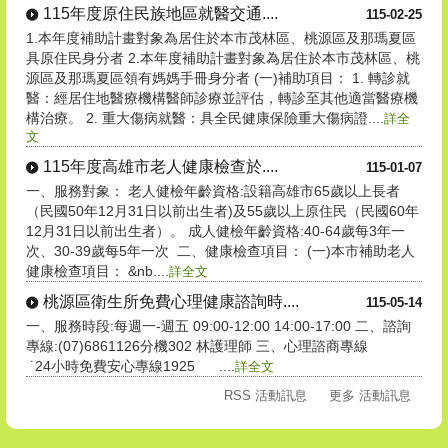
115年度原住民族地區就醫交通....
115-02-25
1.本年度補助計畫對象為居住於本市茂林區、桃源區及那瑪夏區
具原住民身分者 2.本年度補助計畫對象為居住於本市茂林區、桃
源區及那瑪夏區領有媽媽手冊身分者 (一)補助項目： 1. 轉診就
醫：經居住地醫療機構醫師診療並評估，轉診至其他適當醫療機
構治療。 2. 重大傷病就醫：具全民健康保險重大傷病證....
詳全
文
115年度高雄市老人健康檢查於....
115-01-07
一、服務對象： 老人健檢年齡資格:設籍高雄市65歲以上長者
（民國50年12月31日以前出生者)及55歲以上原住民（民國60年
12月31日以前出生者）。 成人健檢年齡資格:40-64歲每3年一
次、30-39歲每5年一次 二、健康檢查項目： (一)本市補助老人
健康檢查項目： &nb....
詳全文
桃源區衛生所免費心理健康諮詢時....
115-05-14
一、服務時段:每週一-週五 09:00-12:00 14:00-17:00 二、諮詢
專線:(07)6861126分機302 林護理師 三、心理諮商專線
˙24小時免費安心專線1925 ....
詳全文
RSS 活動訊息
更多 活動訊息